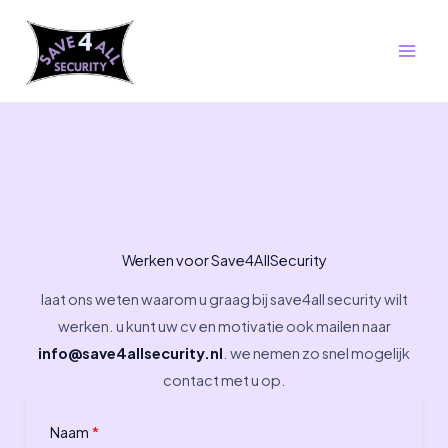
Ga
naar
de
inhoud
Werken voor Save4AllSecurity
laat ons weten waarom u graag bij save4all security wilt
werken. u kunt uw cv en motivatie ook mailen naar
info@save4allsecurity.nl
. we nemen zo snel mogelijk
contact met u op.
Naam