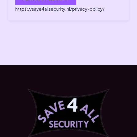
https://save4allsecurity.nl/privacy-policy/