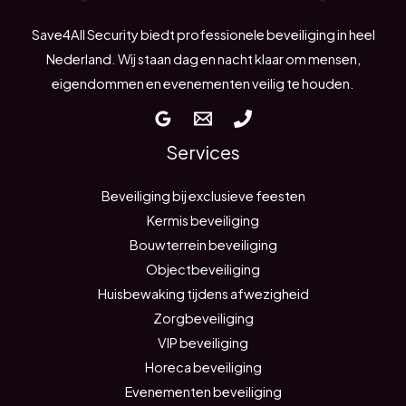
Save4All Security biedt professionele beveiliging in heel
Nederland. Wij staan dag en nacht klaar om mensen,
eigendommen en evenementen veilig te houden.
Services
Beveiliging bij exclusieve feesten
Kermis beveiliging
Bouwterrein beveiliging
Objectbeveiliging
Huisbewaking tijdens afwezigheid
Zorgbeveiliging
VIP beveiliging
Horeca beveiliging
Evenementen beveiliging