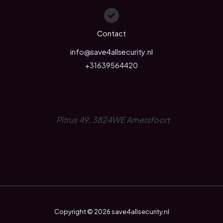
Contact
info@save4allsecurity.nl
+31639564420
Pitrus 49, 3824WE Amersfoort
Copyright © 2026 save4allsecurity.nl