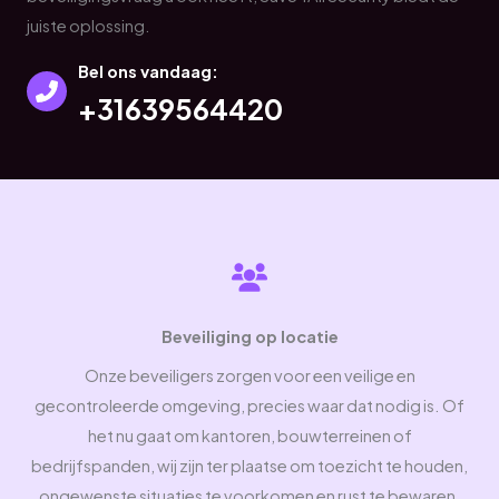
juiste oplossing.
Bel ons vandaag:​
+31639564420
Beveiliging op locatie
Onze beveiligers zorgen voor een veilige en
gecontroleerde omgeving, precies waar dat nodig is. Of
het nu gaat om kantoren, bouwterreinen of
bedrijfspanden, wij zijn ter plaatse om toezicht te houden,
ongewenste situaties te voorkomen en rust te bewaren.