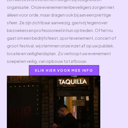
organisatie. Onze evenementenbeveiligers zorgen niet
alleen voor orde, maar dragen ook bij aan een prettige
sfeer. Ze zijn zichtbaar aanwezig, gastvrij tegenover
bezoekers en professioneel in hun optreden. Of het nu
gaat om een bedrijfsfeest, sportevenement, concert of
groot festival, wij stemmen onze inzet af op uw publiek,
locatie en veiligheidsplan. Zo verloopt uw evenement
soepel en veilig, van opbouw tot afbouw.
KLIK HIER VOOR MEE INFO