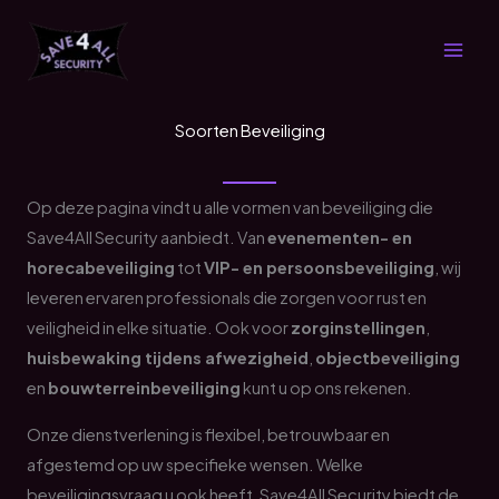
Ga
naar
de
inhoud
Soorten Beveiliging
Op deze pagina vindt u alle vormen van beveiliging die
Save4All Security aanbiedt. Van
evenementen- en
horecabeveiliging
tot
VIP- en persoonsbeveiliging
, wij
leveren ervaren professionals die zorgen voor rust en
veiligheid in elke situatie. Ook voor
zorginstellingen
,
huisbewaking tijdens afwezigheid
,
objectbeveiliging
en
bouwterreinbeveiliging
kunt u op ons rekenen.
Onze dienstverlening is flexibel, betrouwbaar en
afgestemd op uw specifieke wensen. Welke
beveiligingsvraag u ook heeft, Save4All Security biedt de