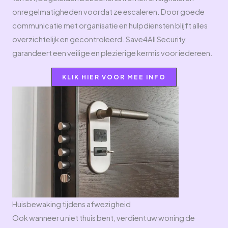
onregelmatigheden voordat ze escaleren. Door goede
communicatie met organisatie en hulpdiensten blijft alles
overzichtelijk en gecontroleerd. Save4All Security
garandeert een veilige en plezierige kermis voor iedereen.
KLIK HIER VOOR MEE INFO
Huisbewaking tijdens afwezigheid​
Ook wanneer u niet thuis bent, verdient uw woning de