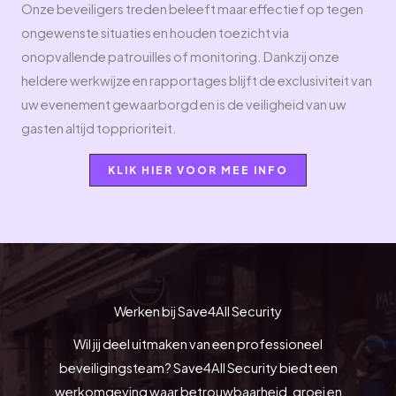
Onze beveiligers treden beleeft maar effectief op tegen
ongewenste situaties en houden toezicht via
onopvallende patrouilles of monitoring. Dankzij onze
heldere werkwijze en rapportages blijft de exclusiviteit van
uw evenement gewaarborgd en is de veiligheid van uw
gasten altijd topprioriteit.
KLIK HIER VOOR MEE INFO
Werken bij Save4All Security
Wil jij deel uitmaken van een professioneel
beveiligingsteam? Save4All Security biedt een
werkomgeving waar betrouwbaarheid, groei en