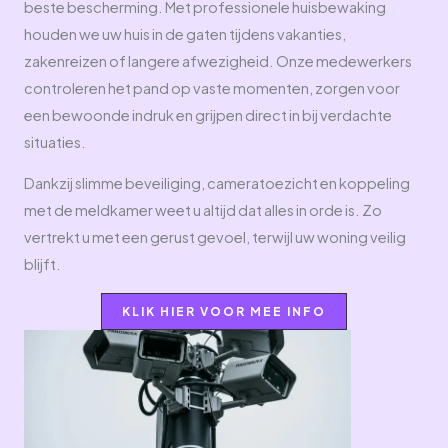
beste bescherming. Met professionele huisbewaking
houden we uw huis in de gaten tijdens vakanties,
zakenreizen of langere afwezigheid. Onze medewerkers
controleren het pand op vaste momenten, zorgen voor
een bewoonde indruk en grijpen direct in bij verdachte
situaties.
Dankzij slimme beveiliging, cameratoezicht en koppeling
met de meldkamer weet u altijd dat alles in orde is. Zo
vertrekt u met een gerust gevoel, terwijl uw woning veilig
blijft.
KLIK HIER VOOR MEE INFO