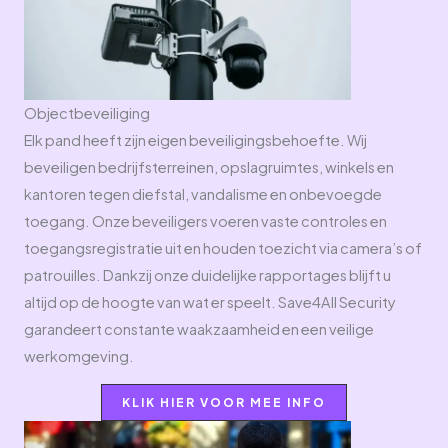
Objectbeveiliging
Elk pand heeft zijn eigen beveiligingsbehoefte. Wij
beveiligen bedrijfsterreinen, opslagruimtes, winkels en
kantoren tegen diefstal, vandalisme en onbevoegde
toegang. Onze beveiligers voeren vaste controles en
toegangsregistratie uit en houden toezicht via camera’s of
patrouilles. Dankzij onze duidelijke rapportages blijft u
altijd op de hoogte van wat er speelt. Save4All Security
garandeert constante waakzaamheid en een veilige
werkomgeving.
KLIK HIER VOOR MEE INFO