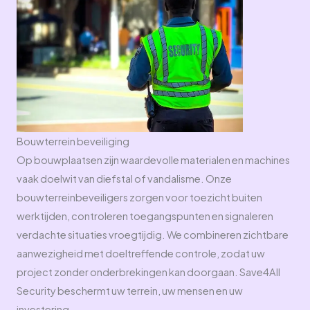
Bouwterrein beveiliging
Op bouwplaatsen zijn waardevolle materialen en machines
vaak doelwit van diefstal of vandalisme. Onze
bouwterreinbeveiligers zorgen voor toezicht buiten
werktijden, controleren toegangspunten en signaleren
verdachte situaties vroegtijdig. We combineren zichtbare
aanwezigheid met doeltreffende controle, zodat uw
project zonder onderbrekingen kan doorgaan. Save4All
Security beschermt uw terrein, uw mensen en uw
investering.