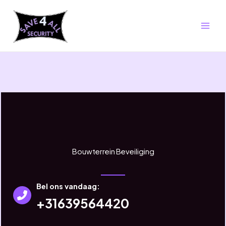
Ga
naar
de
inhoud
Bouwterrein Beveiliging
Bel ons vandaag:​
+31639564420